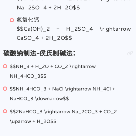
Na_2SO_4 + 2H_2O$$
氢氧化钙
$$Ca(OH)_2 + H_2SO_4 \rightarrow
CaSO_4 + 2H_2O$$
碳酸钠制法-侯氏制碱法：
$$NH_3 + H_2O + CO_2 \rightarrow
NH_4HCO_3$$
$$NH_4HCO_3 + NaCl \rightarrow NH_4Cl +
NaHCO_3 \downarrow$$
$$2NaHCO_3 \rightarrow Na_2CO_3 + CO_2
\uparrow + H_2O$$