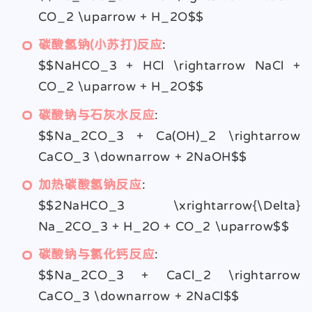
CO_2 \uparrow + H_2O$$
碳酸氢钠(小苏打)反应
:
$$NaHCO_3 + HCl \rightarrow NaCl +
CO_2 \uparrow + H_2O$$
碳酸钠与石灰水反应
:
$$Na_2CO_3 + Ca(OH)_2 \rightarrow
CaCO_3 \downarrow + 2NaOH$$
加热碳酸氢钠反应
:
$$2NaHCO_3 \xrightarrow{\Delta}
Na_2CO_3 + H_2O + CO_2 \uparrow$$
碳酸钠与氯化钙反应
:
$$Na_2CO_3 + CaCl_2 \rightarrow
CaCO_3 \downarrow + 2NaCl$$