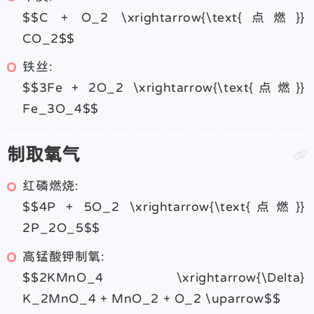
$$C + O_2 \xrightarrow{\text{点燃}}
CO_2$$
铁丝:
$$3Fe + 2O_2 \xrightarrow{\text{点燃}}
Fe_3O_4$$
制取氧气
红磷燃烧:
$$4P + 5O_2 \xrightarrow{\text{点燃}}
2P_2O_5$$
高锰酸钾制氧:
$$2KMnO_4 \xrightarrow{\Delta}
K_2MnO_4 + MnO_2 + O_2 \uparrow$$