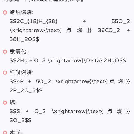
蜡烛燃烧:
$$2C_{18}H_{38} + 55O_2
\xrightarrow{\text{点燃}} 36CO_2 +
38H_2O$$
汞氧化:
$$2Hg + O_2 \xrightarrow{\Delta} 2HgO$$
红磷燃烧:
$$4P + 5O_2 \xrightarrow{\text{点燃}}
2P_2O_5$$
硫:
$$S + O_2 \xrightarrow{\text{点燃}}
SO_2$$
木炭: