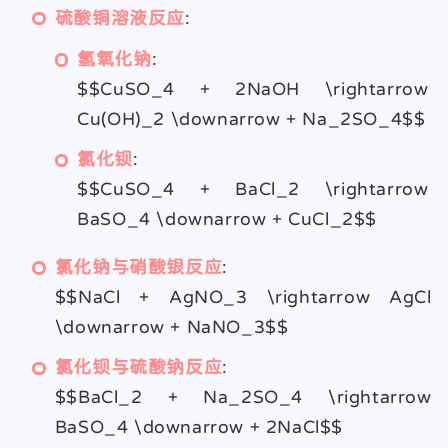
硫酸铜溶液反应
:
氢氧化钠
:
$$CuSO_4 + 2NaOH \rightarrow
Cu(OH)_2 \downarrow + Na_2SO_4$$
氯化钡
:
$$CuSO_4 + BaCl_2 \rightarrow
BaSO_4 \downarrow + CuCl_2$$
氯化钠与硝酸银反应
:
$$NaCl + AgNO_3 \rightarrow AgCl
\downarrow + NaNO_3$$
氯化钡与硫酸钠反应
:
$$BaCl_2 + Na_2SO_4 \rightarrow
BaSO_4 \downarrow + 2NaCl$$