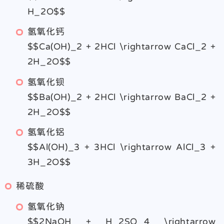
H_2O$$
氢氧化钙
$$Ca(OH)_2 + 2HCl \rightarrow CaCl_2 +
2H_2O$$
氢氧化钡
$$Ba(OH)_2 + 2HCl \rightarrow BaCl_2 +
2H_2O$$
氢氧化铝
$$Al(OH)_3 + 3HCl \rightarrow AlCl_3 +
3H_2O$$
稀硫酸
氢氧化钠
$$2NaOH + H_2SO_4 \rightarrow