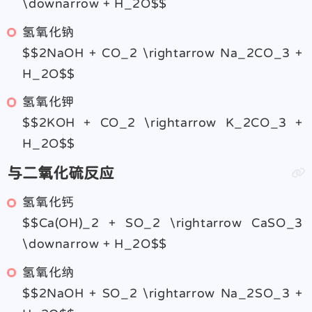
\downarrow + H_2O$$
氢氧化钠
$$2NaOH + CO_2 \rightarrow Na_2CO_3 +
H_2O$$
氢氧化钾
$$2KOH + CO_2 \rightarrow K_2CO_3 +
H_2O$$
与二氧化硫反应
氢氧化钙
$$Ca(OH)_2 + SO_2 \rightarrow CaSO_3
\downarrow + H_2O$$
氢氧化纳
$$2NaOH + SO_2 \rightarrow Na_2SO_3 +